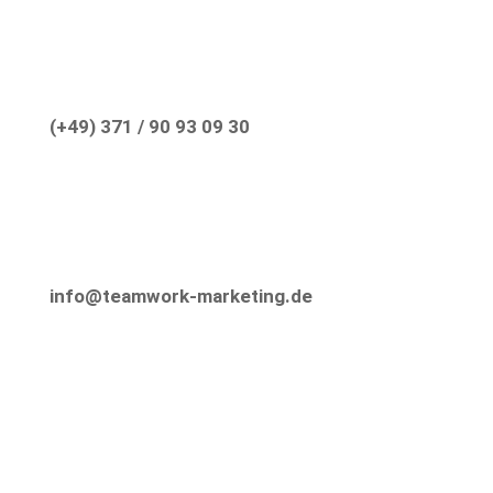
(+49) 371 / 90 93 09 30
info@teamwork-marketing.de
Informieren sie sich noch heute, denn morgen
werden wir Ihr Unternehmen in die breite
Öffentlichkeit hinaustragen.