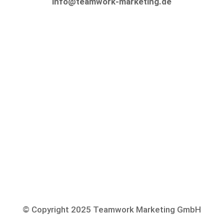
info@teamwork-marketing.de
Informieren sie sich noch heute, denn morgen
werden wir Ihr Unternehmen in die breite
Öffentlichkeit hinaustragen.
Informieren sie sich noch heute, denn morgen
werden wir Ihr Unternehmen in die breite
Öffentlichkeit hinaustragen.
© Copyright 2025 Teamwork Marketing GmbH